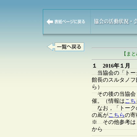
【まと
１ 2016年１月
当協会の「トー
館長のスルタノフ
ら）
その後の当協会
催。（情報は
こち
なお，「トーク
の嶌が
こちら
の寄
※ その他参考は，
から