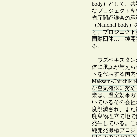
body）として
なプロジェクトを
省庁間評議会の承
（National 
と、プロジェクト
国際団体……純開
る。
ウズベキスタンの
体に承認が与えら
トを代表する国内化学企業
Maksam-Chi
な空気確保に努める指
業は、温室効果ガ
いているその会社
度削減され、また輸送
廃棄物埋立て地で
発生している。こ
純開発機構プロジ