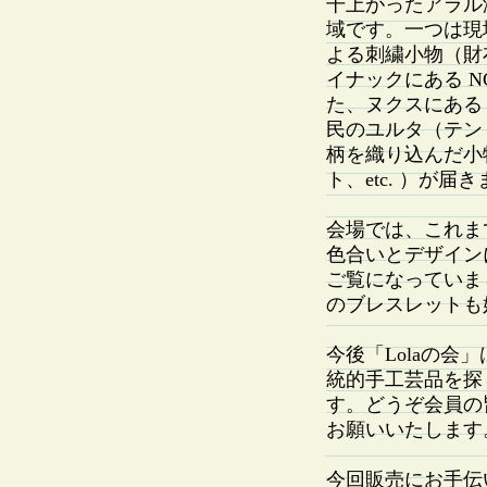
干上がったアラル
域です。一つは現
よる刺繍小物（財布
イナックにある NGO 
た、ヌクスにある NGO A
民のユルタ（テン
柄を織り込んだ小
ト、etc. ）が届
会場では、これま
色合いとデザイン
ご覧になっていま
のブレスレットも
今後「Lolaの
統的手工芸品を探
す。どうぞ会員の
お願いいたします
今回販売にお手伝