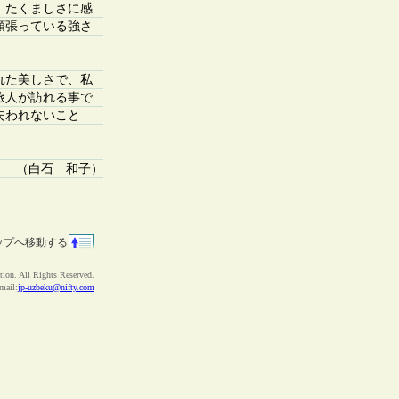
、たくましさに感
頑張っている強さ
れた美しさで、私
旅人が訪れる事で
失われないこと
（白石 和子）
ップへ移動する
ion. All Rights Reserved.
ail:
jp-uzbeku@nifty.com