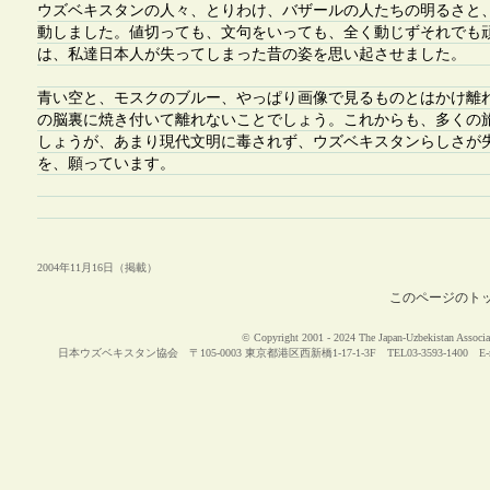
ウズベキスタンの人々、とりわけ、バザールの人たちの明るさと
動しました。値切っても、文句をいっても、全く動じずそれでも
は、私達日本人が失ってしまった昔の姿を思い起させました。
青い空と、モスクのブルー、やっぱり画像で見るものとはかけ離
の脳裏に焼き付いて離れないことでしょう。これからも、多くの
しょうが、あまり現代文明に毒されず、ウズベキスタンらしさが
を、願っています。
2004年11月16日（掲載）
このページのト
© Copyright 2001 - 2024 The Japan-Uzbekistan Associat
日本ウズベキスタン協会 〒105-0003 東京都港区西新橋1-17-1-3F TEL03-3593-1400 E-m